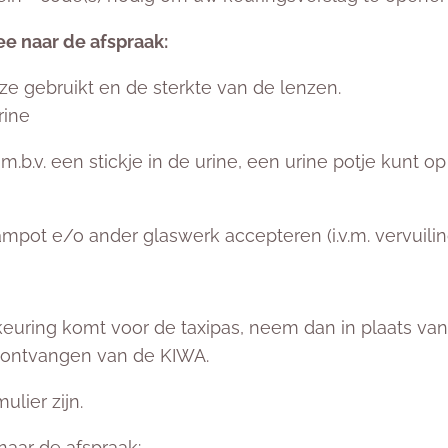
e naar de afspraak:
eze gebruikt en de sterkte van de lenzen.
rine
m.b.v. een stickje in de urine, een urine potje kunt o
mpot e/o ander glaswerk accepteren (i.v.m. vervuilin
keuring komt voor de taxipas, neem dan in plaats v
t ontvangen van de KIWA.
ulier zijn.
aar de afspraak: