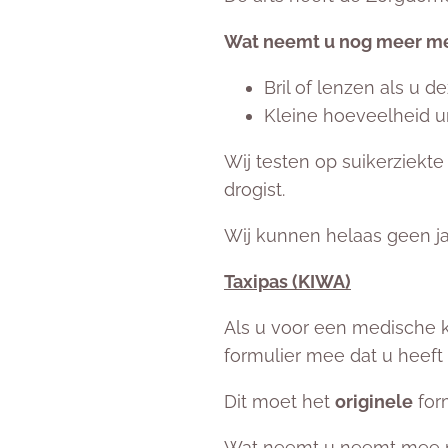
Wat neemt u nog meer me
Bril of lenzen als u d
Kleine hoeveelheid u
Wij testen op suikerziekte 
drogist.
Wij kunnen helaas geen ja
Taxipas (KIWA)
Als u voor een medische 
formulier mee dat u heef
Dit moet het
originele
form
Wat neemt u neemt mee n