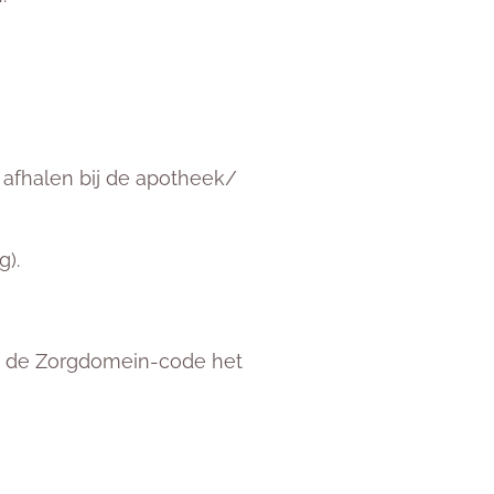
p afhalen bij de apotheek/
g).
an de Zorgdomein-code het